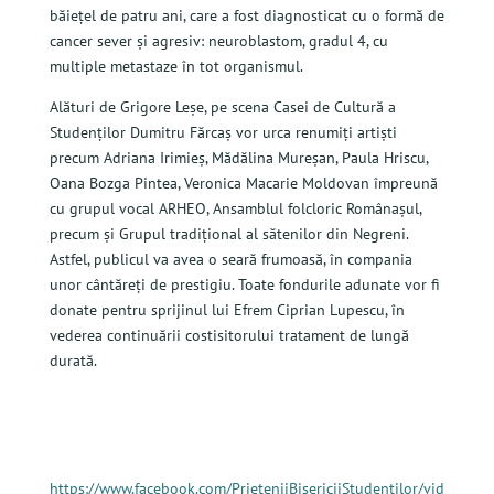
băiețel de patru ani, care a fost diagnosticat cu o formă de
cancer sever și agresiv: neuroblastom, gradul 4, cu
multiple metastaze în tot organismul.
Alături de Grigore Leșe, pe scena Casei de Cultură a
Studenților Dumitru Fărcaș vor urca renumiți artiști
precum Adriana Irimieș, Mădălina Mureșan, Paula Hriscu,
Oana Bozga Pintea, Veronica Macarie Moldovan împreună
cu grupul vocal ARHEO, Ansamblul folcloric Românașul,
precum și Grupul tradițional al sătenilor din Negreni.
Astfel, publicul va avea o seară frumoasă, în compania
unor cântăreți de prestigiu. Toate fondurile adunate vor fi
donate pentru sprijinul lui Efrem Ciprian Lupescu, în
vederea continuării costisitorului tratament de lungă
durată.
https://www.facebook.com/PrieteniiBisericiiStudentilor/vid