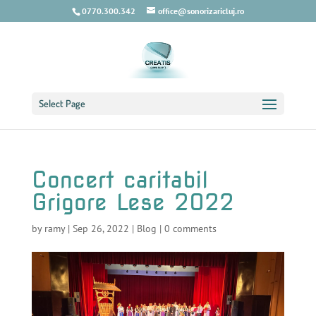
0770.300.342
office@sonorizaricluj.ro
Select Page
Concert caritabil
Grigore Lese 2022
by
ramy
|
Sep 26, 2022
|
Blog
|
0 comments