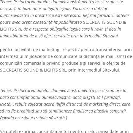
Temei: Prelucrarea datelor dumneavoastră pentru acest scop este
necesară în baza unor obligații legale. Furnizarea datelor
dumneavoastră în acest scop este necesară. Refuzul furnizării datelor
poate avea drept consecință imposibilitatea
SC.CREATIS SOUND &
LIGHTS SRL
de a respecta obligațiile legale care îi revin și deci în
imposibilitatea de a vă oferi serviciile prin intermediul Site-ului.
pentru activităţi de marketing, respectiv pentru transmiterea, prin
intermediul mijloacelor de comunicare la distanţă (e-mail, sms) de
comunicări comerciale privind produsele şi serviciile oferite de
SC.CREATIS SOUND & LIGHTS SRL
, prin intermediul Site-ului.
Temei: Prelucrarea datelor dumneavoastră pentru acest scop are la
bază consimțământul dumneavoastră, dacă alegeți să-l furnizați.
[Notă: Trebuie colectat acord (bifă) distinctă de marketing direct, care
să nu fie prebifată sau să condiționeze finalizarea plasării comenzii.
Dovada acordului trebuie păstrată.]
Vă puteți exprima consimțământul pentru prelucrarea datelor în