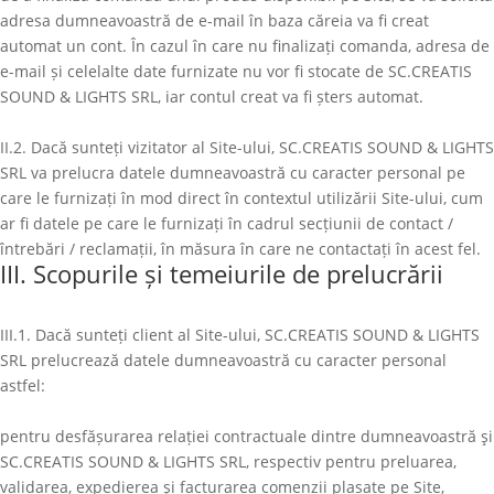
adresa dumneavoastră de e-mail în baza căreia va fi creat
automat un cont. În cazul în care nu finalizați comanda, adresa de
e-mail și celelalte date furnizate nu vor fi stocate de
SC.CREATIS
SOUND & LIGHTS SRL
, iar contul creat va fi șters automat.
II.2. Dacă sunteți vizitator al Site-ului,
SC.CREATIS SOUND & LIGHTS
SRL
va prelucra datele dumneavoastră cu caracter personal pe
care le furnizați în mod direct în contextul utilizării Site-ului, cum
ar fi datele pe care le furnizați în cadrul secțiunii de contact /
întrebări / reclamații, în măsura în care ne contactați în acest fel.
III. Scopurile și temeiurile de prelucrării
III.1. Dacă sunteți client al Site-ului,
SC.CREATIS SOUND & LIGHTS
SRL
prelucrează datele dumneavoastră cu caracter personal
astfel:
pentru desfășurarea relației contractuale dintre dumneavoastră şi
SC.CREATIS SOUND & LIGHTS SRL
, respectiv pentru preluarea,
validarea, expedierea şi facturarea comenzii plasate pe Site,