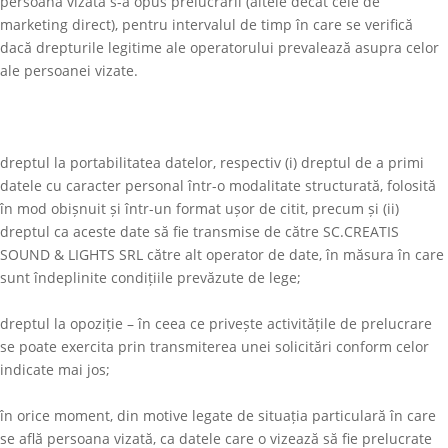
persoana vizată s-a opus prelucrării (altele decât cele de
marketing direct), pentru intervalul de timp în care se verifică
dacă drepturile legitime ale operatorului prevalează asupra celor
ale persoanei vizate.
dreptul la portabilitatea datelor, respectiv (i) dreptul de a primi
datele cu caracter personal într-o modalitate structurată, folosită
în mod obișnuit și într-un format ușor de citit, precum și (ii)
dreptul ca aceste date să fie transmise de către
SC.CREATIS
SOUND & LIGHTS SRL
către alt operator de date, în măsura în care
sunt îndeplinite condițiile prevăzute de lege;
dreptul la opoziție – în ceea ce privește activitățile de prelucrare
se poate exercita prin transmiterea unei solicitări conform celor
indicate mai jos;
în orice moment, din motive legate de situația particulară în care
se află persoana vizată, ca datele care o vizează să fie prelucrate