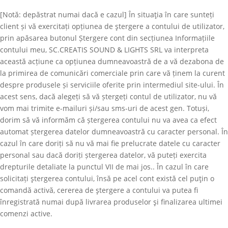
[Notă: depăstrat numai dacă e cazul] În situaţia în care sunteți
client și vă exercitați opțiunea de ştergere a contului de utilizator,
prin apăsarea butonul Ștergere cont din secțiunea Informațiile
contului meu,
SC.CREATIS SOUND & LIGHTS SRL
va interpreta
această acțiune ca opțiunea dumneavoastră de a vă dezabona de
la primirea de comunicări comerciale prin care vă ținem la curent
despre produsele și serviciile oferite prin intermediul site-ului. În
acest sens, dacă alegeți să vă ștergeți contul de utilizator, nu vă
vom mai trimite e-mailuri și/sau sms-uri de acest gen. Totuși,
dorim să vă informăm că ștergerea contului nu va avea ca efect
automat ștergerea datelor dumneavoastră cu caracter personal. În
cazul în care doriți să nu vă mai fie prelucrate datele cu caracter
personal sau dacă doriți ștergerea datelor, vă puteți exercita
drepturile detaliate la punctul VII de mai jos.. În cazul în care
solicitați ştergerea contului, însă pe acel cont există cel puţin o
comandă activă, cererea de ştergere a contului va putea fi
înregistrată numai după livrarea produselor şi finalizarea ultimei
comenzi active.