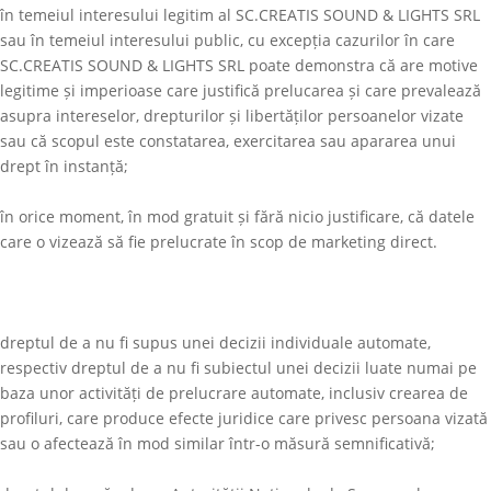
în temeiul interesului legitim al
SC.CREATIS SOUND & LIGHTS SRL
sau în temeiul interesului public, cu excepția cazurilor în care
SC.CREATIS SOUND & LIGHTS SRL
poate demonstra că are motive
legitime și imperioase care justifică prelucarea și care prevalează
asupra intereselor, drepturilor și libertăților persoanelor vizate
sau că scopul este constatarea, exercitarea sau apararea unui
drept în instanță;
în orice moment, în mod gratuit și fără nicio justificare, că datele
care o vizează să fie prelucrate în scop de marketing direct.
dreptul de a nu fi supus unei decizii individuale automate,
respectiv dreptul de a nu fi subiectul unei decizii luate numai pe
baza unor activități de prelucrare automate, inclusiv crearea de
profiluri, care produce efecte juridice care privesc persoana vizată
sau o afectează în mod similar într-o măsură semnificativă;