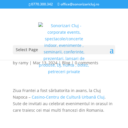
0770.300.342
office@sonorizaricluj.ro
Ziua Frantei . My office
today
Select Page
by
ramy
|
Mar 13, 2024
|
Blog
|
0 comments
Ziua Frantei a fost sărbatorita in avans, la Cluj
Napoca –
Casino-Centru de Cultură Urbană Cluj
.
Sute de invitati au celebrat evenimentul in orasul in
care traiesc cei mai multi francezi din Romania.