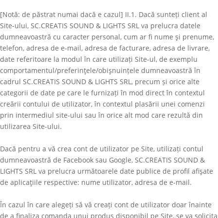
[Notă: de păstrat numai dacă e cazul] II.1. Dacă sunteți client al
Site-ului,
SC.CREATIS SOUND & LIGHTS SRL
va prelucra datele
dumneavoastră cu caracter personal, cum ar fi nume şi prenume,
telefon, adresa de e-mail, adresa de facturare, adresa de livrare,
date referitoare la modul în care utilizați Site-ul, de exemplu
comportamentul/preferinţele/obişnuințele dumneavoastră în
cadrul
SC.CREATIS SOUND & LIGHTS SRL
, precum și orice alte
categorii de date pe care le furnizați în mod direct în contextul
creării contului de utilizator, în contextul plasării unei comenzi
prin intermediul site-ului sau în orice alt mod care rezultă din
utilizarea Site-ului.
Dacă pentru a vă crea cont de utilizator pe Site, utilizați contul
dumneavoastră de Facebook sau Google,
SC.CREATIS SOUND &
LIGHTS SRL
va prelucra următoarele date publice de profil afişate
de aplicaţiile respective: nume utilizator, adresa de e-mail.
În cazul în care alegeți să vă creați cont de utilizator doar înainte
de a finaliza comanda unui produs disponibil pe Site, se va solicita