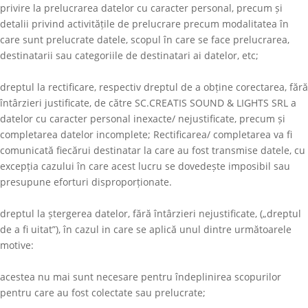
privire la prelucrarea datelor cu caracter personal, precum și
detalii privind activitățile de prelucrare precum modalitatea în
care sunt prelucrate datele, scopul în care se face prelucrarea,
destinatarii sau categoriile de destinatari ai datelor, etc;
dreptul la rectificare, respectiv dreptul de a obține corectarea, fără
întârzieri justificate, de către
SC.CREATIS SOUND & LIGHTS SRL
a
datelor cu caracter personal inexacte/ nejustificate, precum și
completarea datelor incomplete; Rectificarea/ completarea va fi
comunicată fiecărui destinatar la care au fost transmise datele, cu
excepția cazului în care acest lucru se dovedește imposibil sau
presupune eforturi disproporționate.
dreptul la ștergerea datelor, fără întârzieri nejustificate, („dreptul
de a fi uitat”), în cazul in care se aplică unul dintre următoarele
motive:
acestea nu mai sunt necesare pentru îndeplinirea scopurilor
pentru care au fost colectate sau prelucrate;