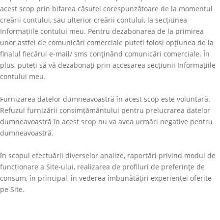
acest scop prin bifarea căsuței corespunzătoare de la momentul
creării contului, sau ulterior creării contului, la secțiunea
Informațiile contului meu. Pentru dezabonarea de la primirea
unor astfel de comunicări comerciale puteți folosi opţiunea de la
finalul fiecărui e-mail/ sms conţinând comunicări comerciale. În
plus, puteți să vă dezabonați prin accesarea secțiunii Informațiile
contului meu.
Furnizarea datelor dumneavoastră în acest scop este voluntară.
Refuzul furnizării consimțământului pentru prelucrarea datelor
dumneavoastră în acest scop nu va avea urmări negative pentru
dumneavoastră.
în scopul efectuării diverselor analize, raportări privind modul de
funcționare a Site-ului, realizarea de profiluri de preferinţe de
consum, în principal, în vederea îmbunătăţiri experienței oferite
pe Site.