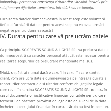
îmbunătății permanent experiența vizitatorilor Site-ului, inclusiv prin
soluționarea diferitelor comentarii, întrebări sau reclamații.
Furnizarea datelor dumneavoastră în acest scop este voluntară.
Refuzul furnizării datelor pentru acest scop nu va avea urmări
negative pentru dumneavoastră.
IV. Durata pentru care vă prelucrăm datele
Ca principiu,
SC.CREATIS SOUND & LIGHTS SRL
va prelucra datele
dumneavoastră cu caracter personal atât cât este necesar pentru
realizarea scopurilor de prelucrare menționate mai sus.
[Notă: depăstrat numai dacă e cazul] În cazul în care sunteți
client, vom prelucra datele dumneavoastră pe întreaga durată a
raporturilor contractuale și ulterior conform obligaţiilor legale
care revin în sarcina
SC.CREATIS SOUND & LIGHTS SRL
(de ex., în
cazul documentelor justificative financiar-contabile pentru care
termenul de păstrare prevăzut de lege este de 10 ani de la data
încheierii exerciţiului financiar în cursul căruia au fost întocmite).