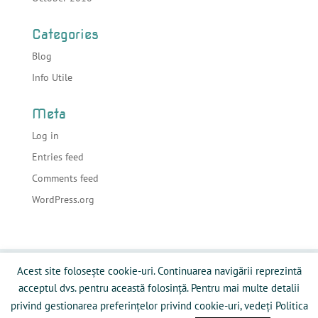
Categories
Blog
Info Utile
Meta
Log in
Entries feed
Comments feed
WordPress.org
Acasa
Despre sonorizari
Echipamente
Acest site folosește cookie-uri. Continuarea navigării reprezintă
Preturi
Info Utile
Blog
Contact
acceptul dvs. pentru această folosință. Pentru mai multe detalii
Galerie Media
Politică privind fişierele cookies
privind gestionarea preferințelor privind cookie-uri, vedeți Politica