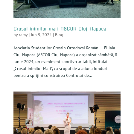
Crosul inimilor mari ASCOR Cluj-Napoca
by
ramy
|
Jun 9, 2024
|
Blog
Asociația Studenților Creștin Ortodocși Români – Filiala
Cluj-Napoca (ASCOR Cluj-Napoca) a organizat sâmbătă, 8
iunie 2024, un eveniment sportiv-caritabil, intitulat
„Crosul Inimilor Mari”, cu scopul de a aduna fonduri
pentru a sprijini construirea Centrului de...