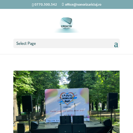
0770.300.342
office@sonorizaricluj.ro
Select Page