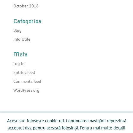
October 2018
Categories
Blog
Info Utile
Meta
Log in
Entries feed
Comments feed
WordPress.org
Acasa
Despre sonorizari
Echipamente
Acest site folosește cookie-uri. Continuarea navigării reprezintă
Preturi
Info Utile
Blog
Contact
acceptul dvs. pentru această folosință. Pentru mai multe detalii
Galerie Media
Politică privind fişierele cookies