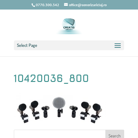
0770.300.342
office@sonorizaricluj.ro
Select Page
10420036_800