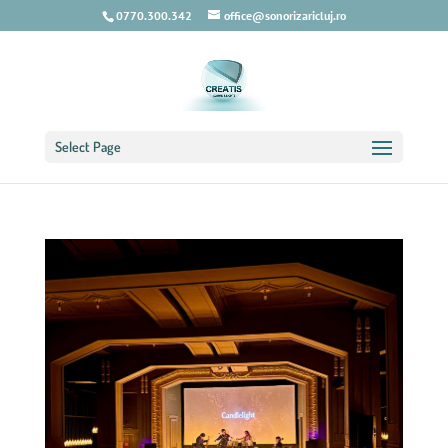
0770.300.342
office@sonorizaricluj.ro
Select Page