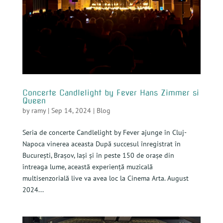
Concerte Candlelight by Fever Hans Zimmer si
Queen
by
ramy
|
Sep 14, 2024
|
Blog
Seria de concerte Candlelight by Fever ajunge în Cluj-
Napoca vinerea aceasta După succesul înregistrat în
București, Brașov, Iași și în peste 150 de orașe din
întreaga lume, această experiență muzicală
multisenzorială live va avea loc la Cinema Arta. August
2024...