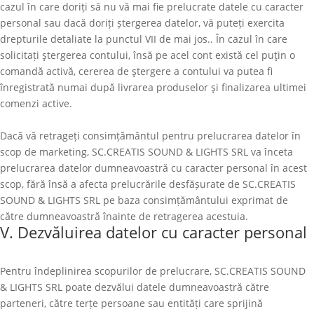
cazul în care doriți să nu vă mai fie prelucrate datele cu caracter
personal sau dacă doriți ștergerea datelor, vă puteți exercita
drepturile detaliate la punctul VII de mai jos.. În cazul în care
solicitați ştergerea contului, însă pe acel cont există cel puţin o
comandă activă, cererea de ştergere a contului va putea fi
înregistrată numai după livrarea produselor şi finalizarea ultimei
comenzi active.
Dacă vă retrageți consimțământul pentru prelucrarea datelor în
scop de marketing,
SC.CREATIS SOUND & LIGHTS SRL
va înceta
prelucrarea datelor dumneavoastră cu caracter personal în acest
scop, fără însă a afecta prelucrările desfășurate de
SC.CREATIS
SOUND & LIGHTS SRL
pe baza consimțământului exprimat de
către dumneavoastră înainte de retragerea acestuia.
V. Dezvăluirea datelor cu caracter personal
Pentru îndeplinirea scopurilor de prelucrare,
SC.CREATIS SOUND
& LIGHTS SRL
poate dezvălui datele dumneavoastră către
parteneri, către terțe persoane sau entități care sprijină