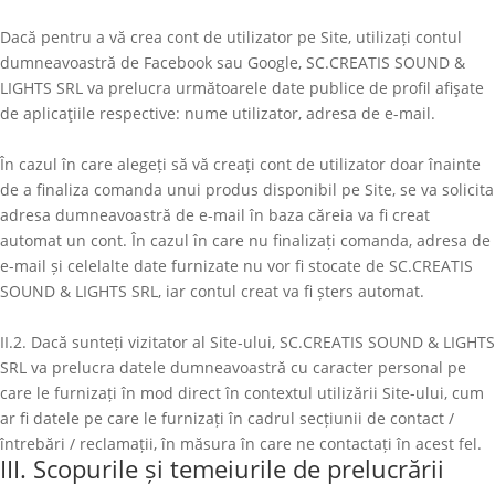
Dacă pentru a vă crea cont de utilizator pe Site, utilizați contul
dumneavoastră de Facebook sau Google,
SC.CREATIS SOUND &
LIGHTS SRL
va prelucra următoarele date publice de profil afişate
de aplicaţiile respective: nume utilizator, adresa de e-mail.
În cazul în care alegeți să vă creați cont de utilizator doar înainte
de a finaliza comanda unui produs disponibil pe Site, se va solicita
adresa dumneavoastră de e-mail în baza căreia va fi creat
automat un cont. În cazul în care nu finalizați comanda, adresa de
e-mail și celelalte date furnizate nu vor fi stocate de
SC.CREATIS
SOUND & LIGHTS SRL
, iar contul creat va fi șters automat.
II.2. Dacă sunteți vizitator al Site-ului,
SC.CREATIS SOUND & LIGHTS
SRL
va prelucra datele dumneavoastră cu caracter personal pe
care le furnizați în mod direct în contextul utilizării Site-ului, cum
ar fi datele pe care le furnizați în cadrul secțiunii de contact /
întrebări / reclamații, în măsura în care ne contactați în acest fel.
III. Scopurile și temeiurile de prelucrării