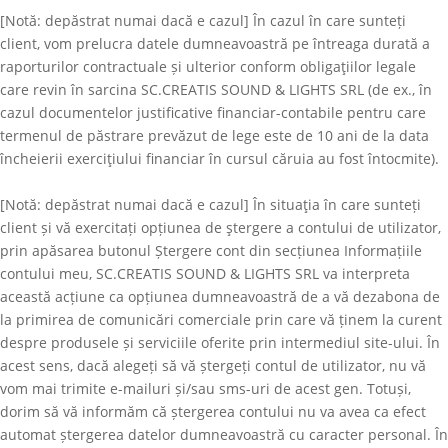
[Notă: depăstrat numai dacă e cazul] În cazul în care sunteți
client, vom prelucra datele dumneavoastră pe întreaga durată a
raporturilor contractuale și ulterior conform obligaţiilor legale
care revin în sarcina
SC.CREATIS SOUND & LIGHTS SRL
(de ex., în
cazul documentelor justificative financiar-contabile pentru care
termenul de păstrare prevăzut de lege este de 10 ani de la data
încheierii exerciţiului financiar în cursul căruia au fost întocmite).
[Notă: depăstrat numai dacă e cazul] În situaţia în care sunteți
client și vă exercitați opțiunea de ştergere a contului de utilizator,
prin apăsarea butonul Ștergere cont din secțiunea Informațiile
contului meu,
SC.CREATIS SOUND & LIGHTS SRL
va interpreta
această acțiune ca opțiunea dumneavoastră de a vă dezabona de
la primirea de comunicări comerciale prin care vă ținem la curent
despre produsele și serviciile oferite prin intermediul site-ului. În
acest sens, dacă alegeți să vă ștergeți contul de utilizator, nu vă
vom mai trimite e-mailuri și/sau sms-uri de acest gen. Totuși,
dorim să vă informăm că ștergerea contului nu va avea ca efect
automat ștergerea datelor dumneavoastră cu caracter personal. În