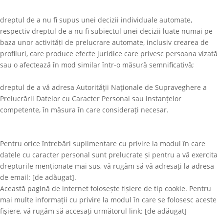
dreptul de a nu fi supus unei decizii individuale automate,
respectiv dreptul de a nu fi subiectul unei decizii luate numai pe
baza unor activități de prelucrare automate, inclusiv crearea de
profiluri, care produce efecte juridice care privesc persoana vizată
sau o afectează în mod similar într-o măsură semnificativă;
dreptul de a vă adresa Autorităţii Naţionale de Supraveghere a
Prelucrării Datelor cu Caracter Personal sau instanțelor
competente, în măsura în care considerați necesar.
Pentru orice întrebări suplimentare cu privire la modul în care
datele cu caracter personal sunt prelucrate și pentru a vă exercita
drepturile menționate mai sus, vă rugăm să vă adresați la adresa
de email: [de adăugat].
Această pagină de internet folosește fișiere de tip cookie. Pentru
mai multe informații cu privire la modul în care se folosesc aceste
fișiere, vă rugăm să accesați următorul link: [de adăugat]