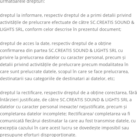
următoarele drepturi:
dreptul la informare, respectiv dreptul de a primi detalii privind
activitățile de prelucrare efectuate de către
SC.CREATIS SOUND &
LIGHTS SRL
, conform celor descrise în prezentul document;
dreptul de acces la date, respectiv dreptul de a obține
confirmarea din partea
SC.CREATIS SOUND & LIGHTS SRL
cu
privire la prelucrarea datelor cu caracter personal, precum și
detalii privind activitățile de prelucrare precum modalitatea în
care sunt prelucrate datele, scopul în care se face prelucrarea,
destinatarii sau categoriile de destinatari ai datelor, etc;
dreptul la rectificare, respectiv dreptul de a obține corectarea, fără
întârzieri justificate, de către
SC.CREATIS SOUND & LIGHTS SRL
a
datelor cu caracter personal inexacte/ nejustificate, precum și
completarea datelor incomplete; Rectificarea/ completarea va fi
comunicată fiecărui destinatar la care au fost transmise datele, cu
excepția cazului în care acest lucru se dovedește imposibil sau
presupune eforturi disproporționate.