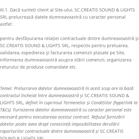
III.1. Dacă sunteți client al Site-ului,
SC.CREATIS SOUND & LIGHTS
SRL
prelucrează datele dumneavoastră cu caracter personal
astfel:
pentru desfășurarea relației contractuale dintre dumneavoastră şi
SC.CREATIS SOUND & LIGHTS SRL
, respectiv pentru preluarea,
validarea, expedierea şi facturarea comenzii plasate pe Site,
informarea dumneavoastră asupra stării comenzii, organizarea
returului de produse comandate etc.
Temei: Prelucrarea datelor dumneavoastră în acest scop are la bază
contractul încheiat între dumneavoastră și
SC.CREATIS SOUND &
LIGHTS SRL
, definit în cuprinsul Termenelor și Condițiilor [hyperlink la
T&Cs]. Furnizarea datelor dumneavoastră cu caracter personal este
necesară pentru executareaa acestui contract. Refuzul furnizării
datelor poate avea drept consecință imposibilitatea derulării
raporturilor contractuale dintre dumneavoastră și
SC.CREATIS
SOUND & LIGHTS SRL
.