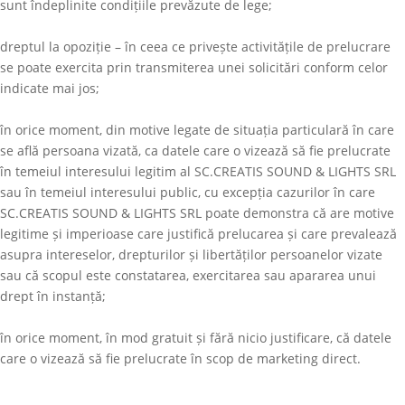
sunt îndeplinite condițiile prevăzute de lege;
dreptul la opoziție – în ceea ce privește activitățile de prelucrare
se poate exercita prin transmiterea unei solicitări conform celor
indicate mai jos;
în orice moment, din motive legate de situația particulară în care
se află persoana vizată, ca datele care o vizează să fie prelucrate
în temeiul interesului legitim al
SC.CREATIS SOUND & LIGHTS SRL
sau în temeiul interesului public, cu excepția cazurilor în care
SC.CREATIS SOUND & LIGHTS SRL
poate demonstra că are motive
legitime și imperioase care justifică prelucarea și care prevalează
asupra intereselor, drepturilor și libertăților persoanelor vizate
sau că scopul este constatarea, exercitarea sau apararea unui
drept în instanță;
în orice moment, în mod gratuit și fără nicio justificare, că datele
care o vizează să fie prelucrate în scop de marketing direct.