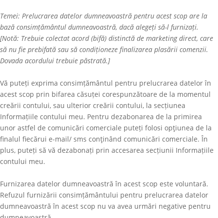
Temei: Prelucrarea datelor dumneavoastră pentru acest scop are la
bază consimțământul dumneavoastră, dacă alegeți să-l furnizați.
[Notă: Trebuie colectat acord (bifă) distinctă de marketing direct, care
să nu fie prebifată sau să condiționeze finalizarea plasării comenzii.
Dovada acordului trebuie păstrată.]
Vă puteți exprima consimțământul pentru prelucrarea datelor în
acest scop prin bifarea căsuței corespunzătoare de la momentul
creării contului, sau ulterior creării contului, la secțiunea
Informațiile contului meu. Pentru dezabonarea de la primirea
unor astfel de comunicări comerciale puteți folosi opţiunea de la
finalul fiecărui e-mail/ sms conţinând comunicări comerciale. În
plus, puteți să vă dezabonați prin accesarea secțiunii Informațiile
contului meu.
Furnizarea datelor dumneavoastră în acest scop este voluntară.
Refuzul furnizării consimțământului pentru prelucrarea datelor
dumneavoastră în acest scop nu va avea urmări negative pentru
dumneavoastră.