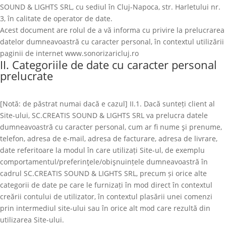
SOUND & LIGHTS SRL, cu sediul în Cluj-Napoca, str. Harletului nr.
3, în calitate de operator de date.
Acest document are rolul de a vă informa cu privire la prelucrarea
datelor dumneavoastră cu caracter personal, în contextul utilizării
paginii de internet www.sonorizaricluj.ro
II. Categoriile de date cu caracter personal
prelucrate
[Notă: de păstrat numai dacă e cazul] II.1. Dacă sunteți client al
Site-ului,
SC.CREATIS SOUND & LIGHTS SRL
va prelucra datele
dumneavoastră cu caracter personal, cum ar fi nume şi prenume,
telefon, adresa de e-mail, adresa de facturare, adresa de livrare,
date referitoare la modul în care utilizați Site-ul, de exemplu
comportamentul/preferinţele/obişnuințele dumneavoastră în
cadrul
SC.CREATIS SOUND & LIGHTS SRL
, precum și orice alte
categorii de date pe care le furnizați în mod direct în contextul
creării contului de utilizator, în contextul plasării unei comenzi
prin intermediul site-ului sau în orice alt mod care rezultă din
utilizarea Site-ului.