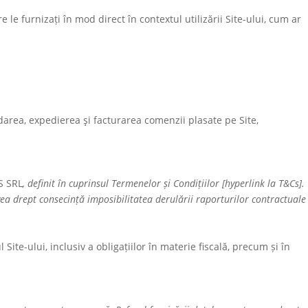
e furnizați în mod direct în contextul utilizării Site-ului, cum ar
idarea, expedierea şi facturarea comenzii plasate pe Site,
S SRL
, definit în cuprinsul Termenelor și Condițiilor [hyperlink la T&Cs].
ea drept consecință imposibilitatea derulării raporturilor contractuale
 Site-ului, inclusiv a obligațiilor în materie fiscală, precum și în