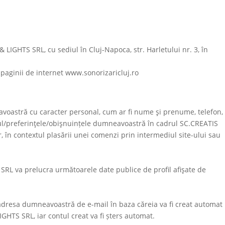
IGHTS SRL, cu sediul în Cluj-Napoca, str. Harletului nr. 3, în
 paginii de internet www.sonorizaricluj.ro
voastră cu caracter personal, cum ar fi nume şi prenume, telefon,
ntul/preferinţele/obişnuințele dumneavoastră în cadrul
SC.CREATIS
or, în contextul plasării unei comenzi prin intermediul site-ului sau
 SRL
va prelucra următoarele date publice de profil afişate de
ta adresa dumneavoastră de e-mail în baza căreia va fi creat automat
IGHTS SRL
, iar contul creat va fi șters automat.