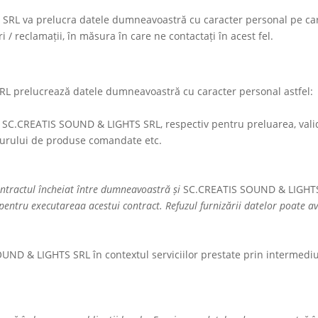
 SRL
va prelucra datele dumneavoastră cu caracter personal pe care l
ri / reclamații, în măsura în care ne contactați în acest fel.
RL
prelucrează datele dumneavoastră cu caracter personal astfel:
i
SC.CREATIS SOUND & LIGHTS SRL
, respectiv pentru preluarea, val
turului de produse comandate etc.
ntractul încheiat între dumneavoastră și
SC.CREATIS SOUND & LIGHT
ntru executareaa acestui contract. Refuzul furnizării datelor poate av
OUND & LIGHTS SRL
în contextul serviciilor prestate prin intermediul