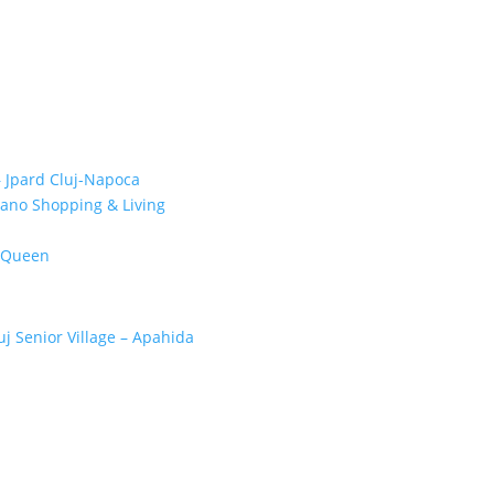
– Jpard Cluj-Napoca
bano Shopping & Living
i Queen
uj Senior Village – Apahida