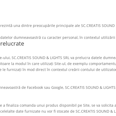
ezintă una dintre preocupările principale ale SC.CREATIS SOUND & L
datelor dumneavoastră cu caracter personal, în contextul utilizării
prelucrate
te-ului,
SC.CREATIS SOUND & LIGHTS SRL
va prelucra datele dumnea
eritoare la modul în care utilizați Site-ul, de exemplu comportame
e le furnizați în mod direct în contextul creării contului de utilizat
 dumneavoastră de Facebook sau Google,
SC.CREATIS SOUND & LIGHTS
e de a finaliza comanda unui produs disponibil pe Site, se va solici
celelalte date furnizate nu vor fi stocate de
SC.CREATIS SOUND & L