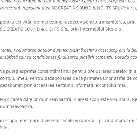
Temei: Prelucrarea datelor dumneavoastră pentru acest scop este necesa
consecință imposibilitatea
SC.CREATIS SOUND & LIGHTS SRL
de a resp
pentru activităţi de marketing, respectiv pentru transmiterea, prin
SC.CREATIS SOUND & LIGHTS SRL
, prin intermediul Site-ului.
Temei: Prelucrarea datelor dumneavoastră pentru acest scop are la bază 
prebifată sau să condiționeze finalizarea plasării comenzii. Dovada aco
Vă puteți exprima consimțământul pentru prelucrarea datelor în ace
contului meu. Pentru dezabonarea de la primirea unor astfel de com
dezabonați prin accesarea secțiunii Informațiile contului meu.
Furnizarea datelor dumneavoastră în acest scop este voluntară. R
dumneavoastră.
în scopul efectuării diverselor analize, raportări privind modul de 
Site.