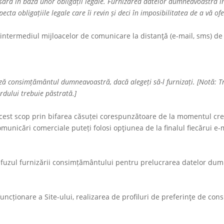
ră în baza unor obligații legale. Furnizarea datelor dumneavoastră în 
ecta obligațiile legale care îi revin și deci în imposibilitatea de a vă ofer
 intermediul mijloacelor de comunicare la distanţă (e-mail, sms) de 
consimțământul dumneavoastră, dacă alegeți să-l furnizați. [Notă: Trebu
rdului trebuie păstrată.]
st scop prin bifarea căsuței corespunzătoare de la momentul creării
unicări comerciale puteți folosi opţiunea de la finalul fiecărui e-
efuzul furnizării consimțământului pentru prelucrarea datelor dum
funcționare a Site-ului, realizarea de profiluri de preferinţe de con