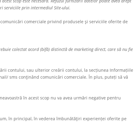
acest scop este necesară. Refuzul furnizării datelor poate avea drept
i serviciile prin intermediul Site-ului.
comunicări comerciale privind produsele şi serviciile oferite de
ie colectat acord (bifă) distinctă de marketing direct, care să nu fie
 contului, sau ulterior creării contului, la secțiunea Informațiile
mail/ sms conţinând comunicări comerciale. În plus, puteți să vă
neavoastră în acest scop nu va avea urmări negative pentru
sum, în principal, în vederea îmbunătăţiri experienței oferite pe